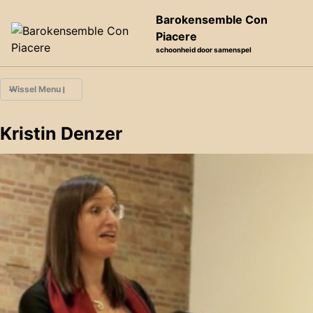
Skip to primary navigation
Skip to content
Skip to footer
Barokensemble Con
Piacere
schoonheid door samenspel
Wissel Menu
Kristin Denzer
Meer over ons
Agenda
Musici
Eerdere projecten
Audio opnamen
Video opnamen